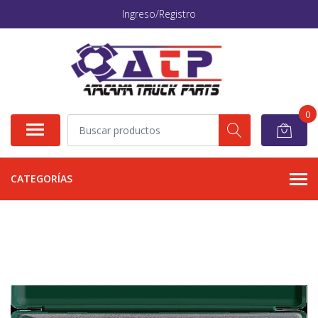
Ingreso/Registro
0
CATEGORÍAS