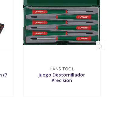
HANS TOOL
T
n (7
Juego Destornillador
Juego 
Precisión
-
+
-