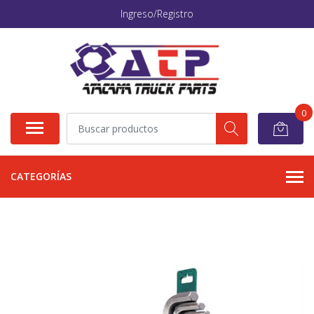
Ingreso/Registro
0
CATEGORÍAS