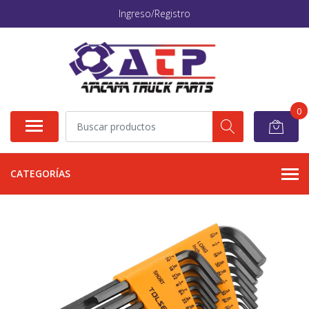
Ingreso/Registro
0
CATEGORÍAS