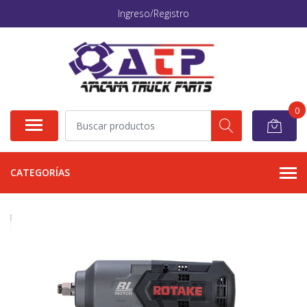
Ingreso/Registro
0
CATEGORÍAS