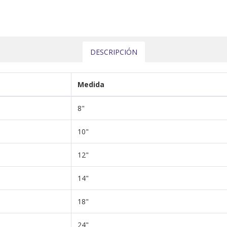
DESCRIPCIÓN
Medida
8"
10"
12"
14"
18"
24"