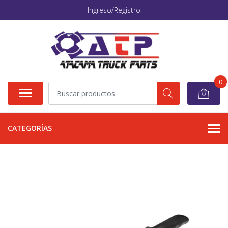
Ingreso/Registro
0
CATEGORÍAS