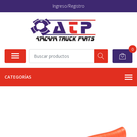
Ingreso/Registro
0
CATEGORÍAS