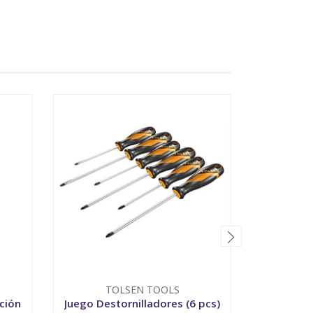
TOLSEN TOOLS
T
ción
Juego Destornilladores (6 pcs)
Jueg