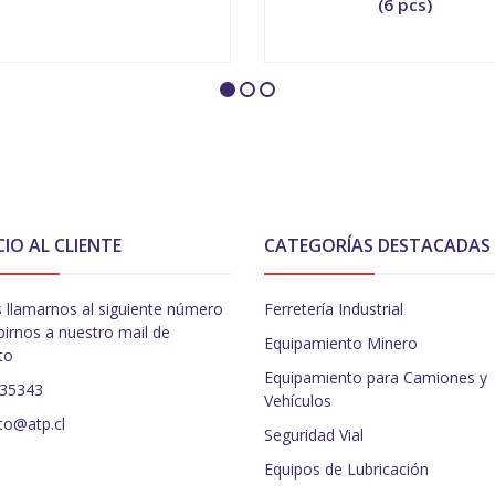
(6 pcs)
+
-
+
CIO AL CLIENTE
CATEGORÍAS DESTACADAS
 llamarnos al siguiente número
Ferretería Industrial
birnos a nuestro mail de
Equipamiento Minero
to
Equipamiento para Camiones y
235343
Vehículos
to@atp.cl
Seguridad Vial
Equipos de Lubricación