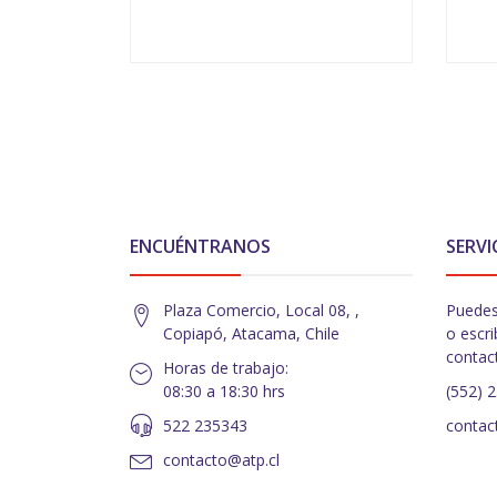
VER OPCIONES
-
ENCUÉNTRANOS
SERVI
Plaza Comercio, Local 08, ,
Puedes
Copiapó, Atacama, Chile
o escri
contac
Horas de trabajo:
08:30 a 18:30 hrs
(552) 
522 235343
contac
contacto@atp.cl