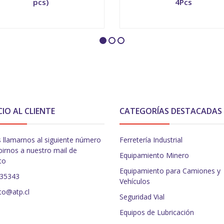
pcs)
4Pcs
+
-
+
CIO AL CLIENTE
CATEGORÍAS DESTACADAS
 llamarnos al siguiente número
Ferretería Industrial
birnos a nuestro mail de
Equipamiento Minero
to
Equipamiento para Camiones y
235343
Vehículos
to@atp.cl
Seguridad Vial
Equipos de Lubricación