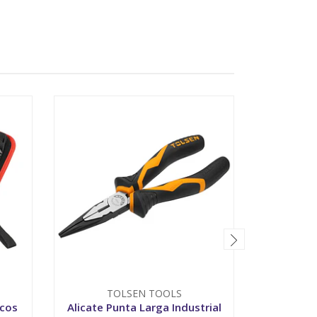
TOLSEN TOOLS
T
icos
Alicate Punta Larga Industrial
Set de